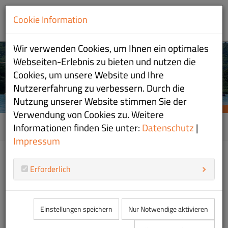
Cookie Information
Wir verwenden Cookies, um Ihnen ein optimales
Webseiten-Erlebnis zu bieten und nutzen die
Regatten
Regatten
Regatten
Cookies, um unsere Website und Ihre
Nutzererfahrung zu verbessern. Durch die
Nutzung unserer Website stimmen Sie der
Verwendung von Cookies zu. Weitere
MEHR INFORMATIONEN
MEHR INFORMATIONEN
Home
Regatten
Regatten
Informationen finden Sie unter:
Datenschutz
|
Impressum
08
Erforderlich
W
Regattakompetenz auf höchstem
Niveau
Einstellungen speichern
Nur Notwendige aktivieren