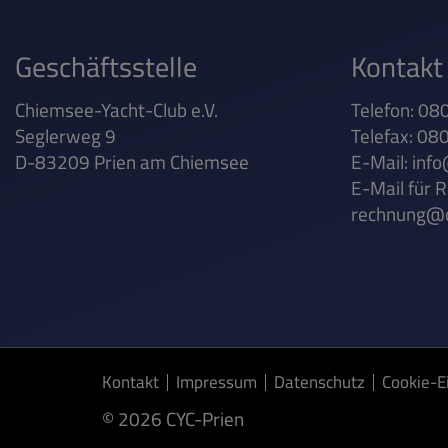
Geschäftsstelle
Kontakt
Chiemsee-Yacht-Club e.V.
Telefon: 0
Seglerweg 9
Telefax: 0
D-83209 Prien am Chiemsee
E-Mail:
info
E-Mail für 
rechnung@c
Kontakt
Impressum
Datenschutz
Cookie-E
© 2026 CYC-Prien