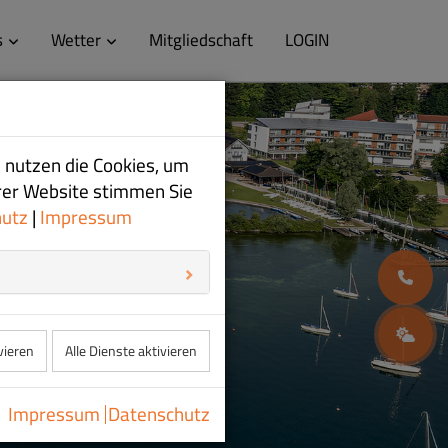
s
Wetter
Mitgliedschaft
LOGIN
 nutzen die Cookies, um
rer Website stimmen Sie
hutz
|
Impressum
08
W
vieren
Alle Dienste aktivieren
Impressum
Datenschutz