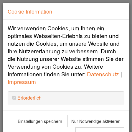
Cookie Information
Wir verwenden Cookies, um Ihnen ein
Home
optimales Webseiten-Erlebnis zu bieten und
nutzen die Cookies, um unsere Website und
Ihre Nutzererfahrung zu verbessern. Durch
U12-Sieg für Casper Schweiger
die Nutzung unserer Website stimmen Sie der
in der Schweiz
Verwendung von Cookies zu. Weitere
Informationen finden Sie unter:
Datenschutz
|
02.10.2025
|
Jugend
Impressum
0
Packende Rennen bei der Swiss Optimist Championship
Erforderlich
W
2025
150 Segler, traumhafte Bedingungen, ein
Ausflug auf den Corvatsch – und ein strahlender
Einstellungen speichern
Nur Notwendige aktivieren
U12-Sieg für Casper Schweiger am