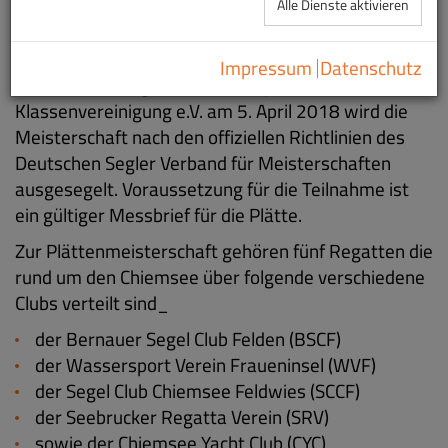
Alle Dienste aktivieren
Im Laufe der Zeit gab es dafür viele verschiedene
Wettkampfformen und Wertungen.
Impressum
Datenschutz
Ab der Gründung der Chiemseeplätte
Klassenvereinigung e.V. am 5. April 2018 wird die
Meisterschaft nach den offiziellen Richtlinien des
Deutschen Segler Verband für Meisterschaften
ausgesegelt. Voraussetzung für die Teilnahme ist
ein gültiger Messbrief für die Plätte.
Zur Plättenmeisterschaft gehören fünf Regatten die
rund um den Chiemsee über folgende verschiedene
Clubs verteilt sind_
der Bernauer Segel Club Felden (BSCF)
der Wassersport Verein Fraueninsel (WVF)
der Segel Club Chiemsee Feldwies (SCCF)
der Seebrucker Regatta Verein (SRV)
sowie der Chiemsee Yacht Club (CYC)