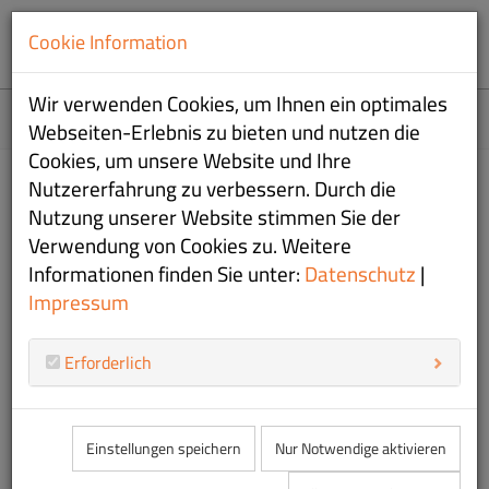
Cookie Information
Wir verwenden Cookies, um Ihnen ein optimales
Home
Webseiten-Erlebnis zu bieten und nutzen die
Cookies, um unsere Website und Ihre
Nutzererfahrung zu verbessern. Durch die
Chiemseeplätten-Meisterschaft
Nutzung unserer Website stimmen Sie der
2025
Verwendung von Cookies zu. Weitere
Informationen finden Sie unter:
Datenschutz
|
31.10.2025
|
Regatten
Impressum
08
Gerald Metz WVF/SRV gewinnt vor Georg Hangel SCCF und
Erforderlich
W
Andreas Thiemann CYC
Einstellungen speichern
Nur Notwendige aktivieren
Seit es die Chiemseeplätte als eigene Bootsklasse
gibt -also seit 1932 werden Plättenmeister gekürt.