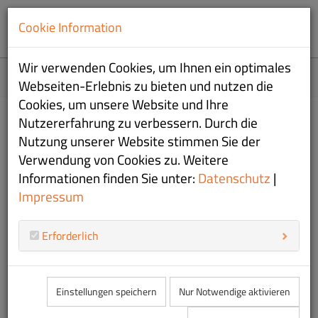
Cookie Information
Wir verwenden Cookies, um Ihnen ein optimales
Home
Webseiten-Erlebnis zu bieten und nutzen die
Cookies, um unsere Website und Ihre
Nutzererfahrung zu verbessern. Durch die
Bayrischer Meister im 29er und
Nutzung unserer Website stimmen Sie der
weitere Top-Platzierungen
Verwendung von Cookies zu. Weitere
Informationen finden Sie unter:
Datenschutz
|
16.05.2026
|
Jugend
Impressum
08
CYC-Jugend war wieder viel unterwegs und dabei weiterhin
Erforderlich
W
sehr erfolgreich!
Doppelsieg für den Chiemsee Yacht
Einstellungen speichern
Nur Notwendige aktivieren
Club bei der Bayerischen