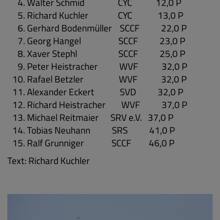
Walter Schmid
CYC
12,0 P
Richard Kuchler
CYC
13,0 P
Gerhard Bodenmüller
SCCF
22,0 P
Georg Hangel
SCCF
23,0 P
Xaver Stephl
SCCF
25,0 P
Peter Heistracher
WVF
32,0 P
Rafael Betzler
WVF
32,0 P
Alexander Eckert
SVD
32,0 P
Richard Heistracher
WVF
37,0 P
Michael Reitmaier SRV e.V. 37,0 P
Tobias Neuhann SRS 41,0 P
Ralf Grunniger SCCF 46,0 P
Text: Richard Kuchler