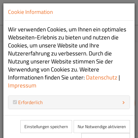
Cookie Information
Wir verwenden Cookies, um Ihnen ein optimales
Home
Webseiten-Erlebnis zu bieten und nutzen die
Cookies, um unsere Website und Ihre
Nutzererfahrung zu verbessern. Durch die
Andreas Thiemann gewinnt den
Nutzung unserer Website stimmen Sie der
Bedaium-Preis 2026
Verwendung von Cookies zu. Weitere
Informationen finden Sie unter:
Datenschutz
|
01.06.2026
|
Regatten
Impressum
08
Plättenmeisterschaft mit Bedaium-Preis beim SRV Seebruck
Erforderlich
W
gestartet
Geplant war ursprünglich eine Einhand-Regatta mit
den Bootsklassen Finn-Dinghy, O-Jolle und
Einstellungen speichern
Nur Notwendige aktivieren
Chiemseeplätte. Aufgrund mangelnder Meldungen