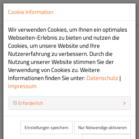
Cookie Information
Wir verwenden Cookies, um Ihnen ein optimales
Home
Webseiten-Erlebnis zu bieten und nutzen die
Cookies, um unsere Website und Ihre
Nutzererfahrung zu verbessern. Durch die
Unsere 4. Abendregatta am
Nutzung unserer Website stimmen Sie der
Chiemsee Yacht Club
Verwendung von Cookies zu. Weitere
Informationen finden Sie unter:
Datenschutz
|
20.06.2026
|
Regatten
Impressum
08
Herzliches Hallo an euch alle, und ein Update für die, die
Erforderlich
W
gestern nicht dabei waren.
Die Abendregatta war wieder einmal ein voller
Erfolg.
Einstellungen speichern
Nur Notwendige aktivieren