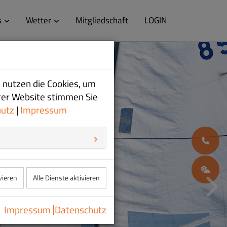
s
Wetter
Mitgliedschaft
LOGIN
 nutzen die Cookies, um
rer Website stimmen Sie
hutz
|
Impressum
08
W
vieren
Alle Dienste aktivieren
Impressum
Datenschutz