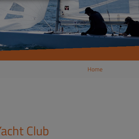
Home
acht Club