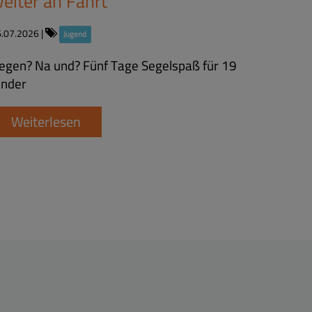
eiter an Fahrt
6.07.2026
|
Jugend
egen? Na und? Fünf Tage Segelspaß für 19
inder
Weiterlesen