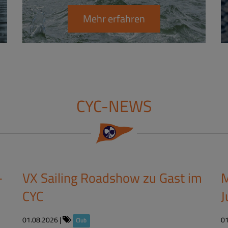
Mehr erfahren
CYC-NEWS
-
VX Sailing Roadshow zu Gast im
M
CYC​
J
01.08.2026
|
0
Club