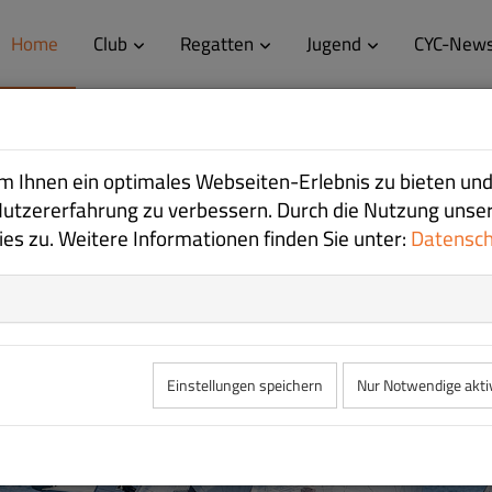
Home
Club
Regatten
Jugend
CYC-New
 Ihnen ein optimales Webseiten-Erlebnis zu bieten und
GELSPORT
GELSPORT
GELSPORT
Nutzererfahrung zu verbessern. Durch die Nutzung unse
s zu. Weitere Informationen finden Sie unter:
Datensc
Einstellungen speichern
Nur Notwendige akti