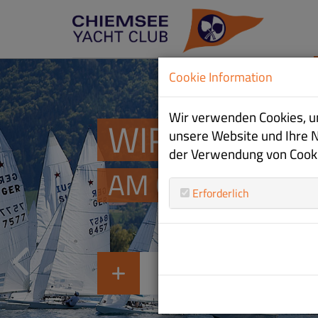
Cookie Information
Wir verwenden Cookies, um
WIR SIND SE
WIR SIND SE
WIR SIND SE
unsere Website und Ihre 
der Verwendung von Cookie
AM CHIEMSEE
AM CHIEMSEE
AM CHIEMSEE
Erforderlich
ZUR JUGEND
ZUR CLUBINFO
ZU DEN REGATTEN