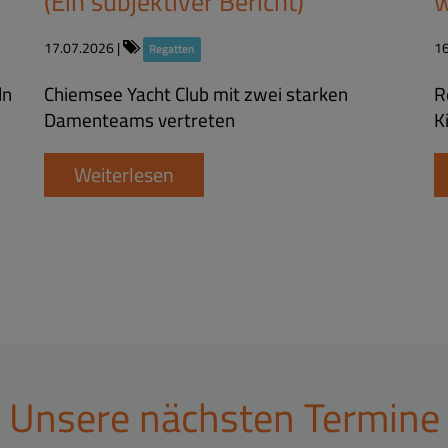
(Ein subjektiver Bericht)
w
17.07.2026
|
1
Regatten
ln
Chiemsee Yacht Club mit zwei starken
R
Damenteams vertreten
K
Weiterlesen
Unsere nächsten Termine