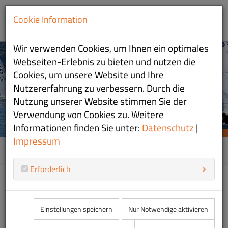
Cookie Information
Wir verwenden Cookies, um Ihnen ein optimales
WIR SIND SEGELSPORT
WIR SIND SEGELSPORT
Webseiten-Erlebnis zu bieten und nutzen die
Cookies, um unsere Website und Ihre
AM CHIEMSEE
AM CHIEMSEE
Nutzererfahrung zu verbessern. Durch die
Nutzung unserer Website stimmen Sie der
Verwendung von Cookies zu. Weitere
Informationen finden Sie unter:
Datenschutz
|
ZUR JUGEND
ZUR CLUBINFO
Impressum
08
Home
Erforderlich
W
Einstellungen speichern
Nur Notwendige aktivieren