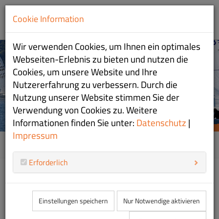
Cookie Information
Wir verwenden Cookies, um Ihnen ein optimales
WIR SIND SEGELSPORT
WIR SIND SEGELSPORT
Webseiten-Erlebnis zu bieten und nutzen die
Cookies, um unsere Website und Ihre
AM CHIEMSEE
AM CHIEMSEE
Nutzererfahrung zu verbessern. Durch die
Nutzung unserer Website stimmen Sie der
Verwendung von Cookies zu. Weitere
Informationen finden Sie unter:
Datenschutz
|
ZUR JUGEND
ZUR CLUBINFO
Impressum
08
Home
Erforderlich
W
Einstellungen speichern
Nur Notwendige aktivieren