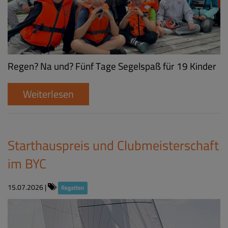
Regen? Na und? Fünf Tage Segelspaß für 19 Kinder
Weiterlesen
Starthauspreis und Clubmeisterschaft
im BYC
15.07.2026
|
Regatten