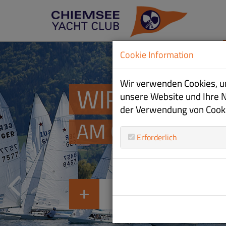
Cookie Information
Wir verwenden Cookies, um
WIR SIND SE
WIR SIND SE
WIR SIND SE
unsere Website und Ihre 
der Verwendung von Cookie
AM CHIEMSEE
AM CHIEMSEE
AM CHIEMSEE
Erforderlich
ZUR JUGEND
ZUR CLUBINFO
ZU DEN REGATTEN