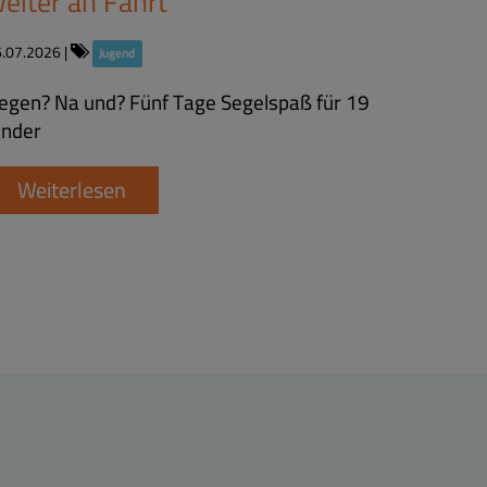
eiter an Fahrt
6.07.2026
|
Jugend
egen? Na und? Fünf Tage Segelspaß für 19
inder
Weiterlesen