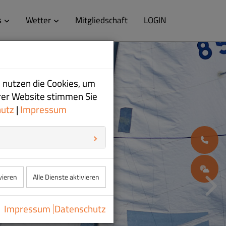
s
Wetter
Mitgliedschaft
LOGIN
 nutzen die Cookies, um
rer Website stimmen Sie
hutz
|
Impressum
08
W
vieren
Alle Dienste aktivieren
Impressum
Datenschutz