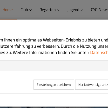
Home
Club
Regatten
Jugend
CYC-New
 Ihnen ein optimales Webseiten-Erlebnis zu bieten und
GELSPORT
GELSPORT
GELSPORT
Nutzererfahrung zu verbessern. Durch die Nutzung unse
s zu. Weitere Informationen finden Sie unter:
Datensc
Einstellungen speichern
Nur Notwendige akti