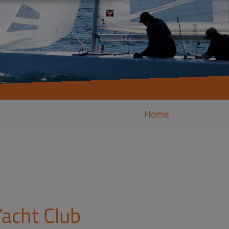
Home
acht Club