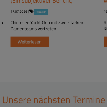
(Ein subjektiver Bericht)
w
17.07.2026
|
1
Regatten
ln
Chiemsee Yacht Club mit zwei starken
R
Damenteams vertreten
K
Weiterlesen
Unsere nächsten Termine