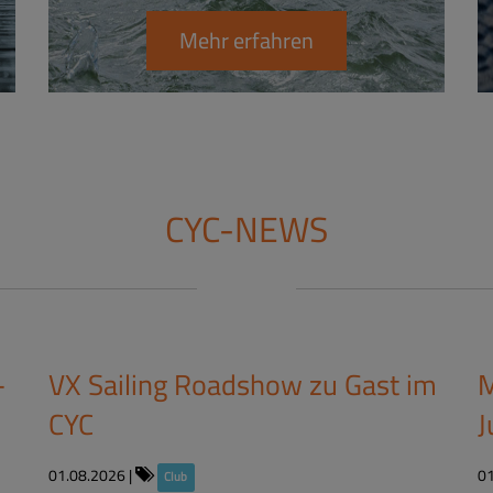
Mehr erfahren
CYC-NEWS
-
VX Sailing Roadshow zu Gast im
M
CYC​
J
01.08.2026
|
0
Club